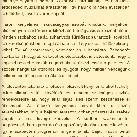
élménye egyaránt elérhető. A környék mikroklímája és a zöldellő
erdőségek nyugalmat árasztanak, így nálunk minden évszakban
feltöltődhet, távol a város zajától.
Három kényelmes,
franciaágyas szobát
kínálunk, melyekben
akár négyen is elférnek a kihúzható fotelágyaknak köszönhetően.
Minden szobához saját, zuhanyzós
fürdőszoba
tartozik, továbbá
felszereltségünkben megtalálható a fagyasztós hűtőszekrény,
kábel TV 40 csatornával, ventilátor és ruhaszárító. Bababarát
szállásként kiságyat, kiskádat és etetőszéket is biztosítunk, hogy a
legkisebbekkel érkezők is gondtalanul élvezhessék a pihenést. A
szobák hangulata otthonos és nyugodt, hogy minden vendégünk
kellemesen tölthesse el nálunk az idejét.
A földszinten található a teljesen felszerelt konyhánk, ahol tűzhely,
mikrohullámú sütő, kávéfőző és minden szükséges eszköz
rendelkezésre áll, hogy akár saját ízlés szerint készíthesse el
étkezéseit. Az étkező kényelmes helyet kínál a közös
étkezésekhez, míg a bejárati teraszon dohányzóasztal és székek
várják a friss levegő kedvelőit. A kertben szalonnasütő,
bográcsozó, kerti garnitúra és napozóágyak állnak rendelkezésre,
így a szabadtéri programok is garantáltak. Saját, kapun belüli