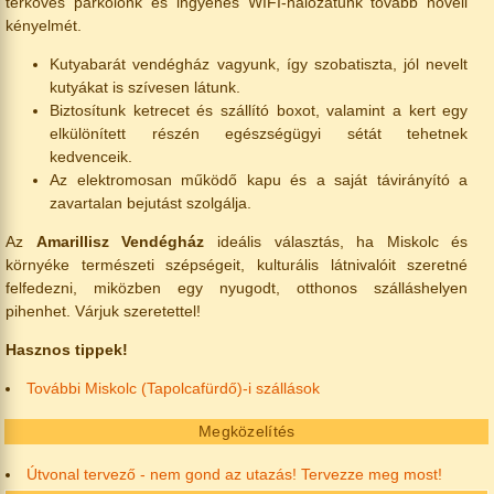
térköves parkolónk és ingyenes WIFI-hálózatunk tovább növeli
kényelmét.
Kutyabarát vendégház vagyunk, így szobatiszta, jól nevelt
kutyákat is szívesen látunk.
Biztosítunk ketrecet és szállító boxot, valamint a kert egy
elkülönített részén egészségügyi sétát tehetnek
kedvenceik.
Az elektromosan működő kapu és a saját távirányító a
zavartalan bejutást szolgálja.
Az
Amarillisz Vendégház
ideális választás, ha Miskolc és
környéke természeti szépségeit, kulturális látnivalóit szeretné
felfedezni, miközben egy nyugodt, otthonos szálláshelyen
pihenhet. Várjuk szeretettel!
Hasznos tippek!
További Miskolc (Tapolcafürdő)-i szállások
Megközelítés
Útvonal tervező - nem gond az utazás! Tervezze meg most!