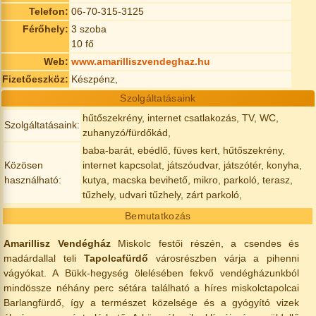
Telefon:
06-70-315-3125
Férőhely:
3 szoba
10 fő
Web:
www.amarilliszvendeghaz.hu
Fizetőeszköz:
Készpénz,
Szolgáltatásaink
hűtőszekrény, internet csatlakozás, TV, WC,
Szolgáltatásaink:
zuhanyzó/fürdőkád,
baba-barát, ebédlő, füves kert, hűtőszekrény,
Közösen
internet kapcsolat, játszóudvar, játszótér, konyha,
használható:
kutya, macska bevihető, mikro, parkoló, terasz,
tűzhely, udvari tűzhely, zárt parkoló,
Bemutatkozás
Amarillisz Vendégház
Miskolc festői részén, a csendes és
madárdallal teli
Tapolcafürdő
városrészben várja a pihenni
vágyókat. A Bükk-hegység ölelésében fekvő vendégházunkból
mindössze néhány perc sétára található a híres miskolctapolcai
Barlangfürdő, így a természet közelsége és a gyógyító vizek