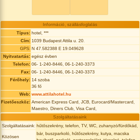
Információ, szállásfoglalás
Típus:
hotel, ***
Cím:
1039 Budapest Attila u. 20.
GPS:
N 47.582388 E 19.049628
Nyitvatartás:
egész évben
Telefon:
06- 1-240-8446, 06-1-240-3373
Fax:
06- 1-240-8446, 06-1-240-3373
Férőhely:
14 szoba
36 fő
Web:
www.attilahotel.hu
Fizetőeszköz:
American Express Card, JCB, Eurocard/Mastercard,
Maestro, Diners Club, Visa Card,
Szolgáltatásaink
Szolgáltatásaink:
hűtőszekrény, telefon, TV, WC, zuhanyzó/fürdőkád,
bár, buszparkoló, hűtőszekrény, kutya, macska
Közösen
bevihető, parkoló, portaszolgálat, társalgó, telefon,