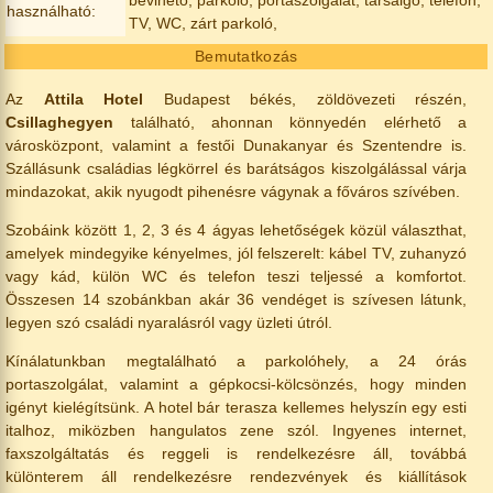
használható:
TV, WC, zárt parkoló,
Bemutatkozás
Az
Attila Hotel
Budapest békés, zöldövezeti részén,
Csillaghegyen
található, ahonnan könnyedén elérhető a
városközpont, valamint a festői Dunakanyar és Szentendre is.
Szállásunk családias légkörrel és barátságos kiszolgálással várja
mindazokat, akik nyugodt pihenésre vágynak a főváros szívében.
Szobáink között 1, 2, 3 és 4 ágyas lehetőségek közül választhat,
amelyek mindegyike kényelmes, jól felszerelt: kábel TV, zuhanyzó
vagy kád, külön WC és telefon teszi teljessé a komfortot.
Összesen 14 szobánkban akár 36 vendéget is szívesen látunk,
legyen szó családi nyaralásról vagy üzleti útról.
Kínálatunkban megtalálható a parkolóhely, a 24 órás
portaszolgálat, valamint a gépkocsi-kölcsönzés, hogy minden
igényt kielégítsünk. A hotel bár terasza kellemes helyszín egy esti
italhoz, miközben hangulatos zene szól. Ingyenes internet,
faxszolgáltatás és reggeli is rendelkezésre áll, továbbá
különterem áll rendelkezésre rendezvények és kiállítások