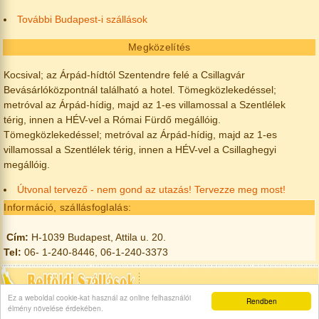
További Budapest-i szállások
Megközelítés
Kocsival; az Árpád-hídtól Szentendre felé a Csillagvár
Bevásárlóközpontnál található a hotel. Tömegközlekedéssel;
metróval az Árpád-hídig, majd az 1-es villamossal a Szentlélek
térig, innen a HÉV-vel a Római Fürdő megállóig.
Tömegközlekedéssel; metróval az Árpád-hídig, majd az 1-es
villamossal a Szentlélek térig, innen a HÉV-vel a Csillaghegyi
megállóig.
Útvonal tervező - nem gond az utazás! Tervezze meg most!
Információ, szállásfoglalás:
Cím:
H-1039 Budapest, Attila u. 20.
Tel:
06- 1-240-8446, 06-1-240-3373
Ez a weboldal cookie-kat használ az online felhasználói
Rendben
élmény növelése érdekében.
© Minden jog fenntartva! 2004-2026 —
Rólunk
|
Kapcsolat