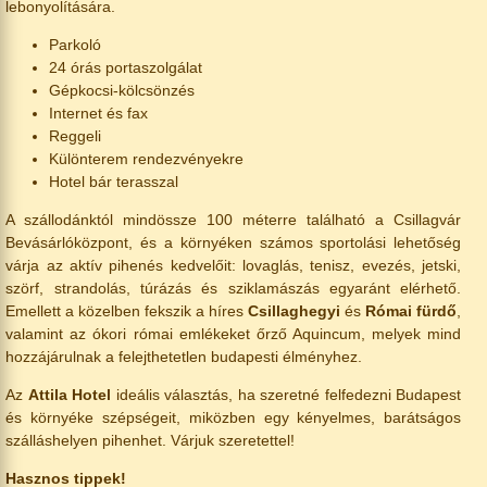
lebonyolítására.
Parkoló
24 órás portaszolgálat
Gépkocsi-kölcsönzés
Internet és fax
Reggeli
Különterem rendezvényekre
Hotel bár terasszal
A szállodánktól mindössze 100 méterre található a Csillagvár
Bevásárlóközpont, és a környéken számos sportolási lehetőség
várja az aktív pihenés kedvelőit: lovaglás, tenisz, evezés, jetski,
szörf, strandolás, túrázás és sziklamászás egyaránt elérhető.
Emellett a közelben fekszik a híres
Csillaghegyi
és
Római fürdő
,
valamint az ókori római emlékeket őrző Aquincum, melyek mind
hozzájárulnak a felejthetetlen budapesti élményhez.
Az
Attila Hotel
ideális választás, ha szeretné felfedezni Budapest
és környéke szépségeit, miközben egy kényelmes, barátságos
szálláshelyen pihenhet. Várjuk szeretettel!
Hasznos tippek!