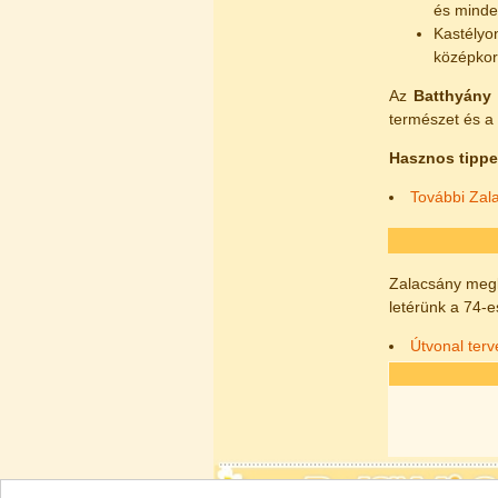
és minden
Kastélyo
középkori
Az
Batthyány 
természet és a 
Hasznos tippe
További Zala
Zalacsány megkö
letérünk a 74-e
Útvonal ter