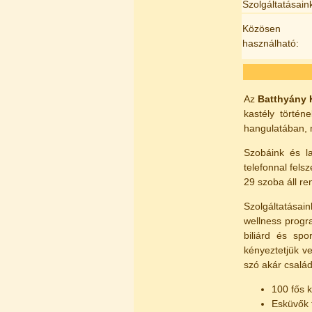
Szolgáltatásain
Közösen
használható:
Az
Batthyány K
kastély történ
hangulatában, 
Szobáink és la
telefonnal fel
29 szoba áll r
Szolgáltatásai
wellness progra
biliárd és sp
kényeztetjük v
szó akár család
100 fős k
Esküvők t