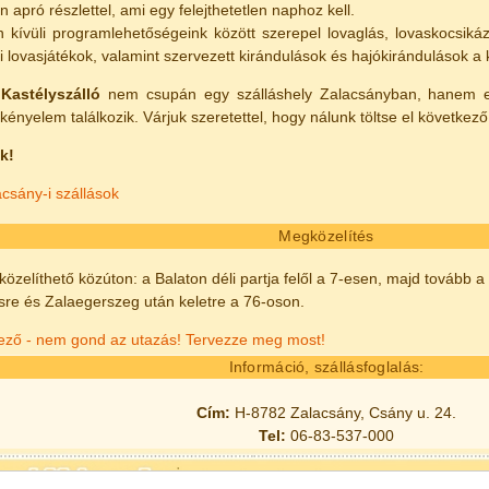
 apró részlettel, ami egy felejthetetlen naphoz kell.
n kívüli programlehetőségeink között szerepel lovaglás, lovaskocsiká
 lovasjátékok, valamint szervezett kirándulások és hajókirándulások a
Kastélyszálló
nem csupán egy szálláshely Zalacsányban, hanem eg
kényelem találkozik. Várjuk szeretettel, hogy nálunk töltse el következő
k!
csány-i szállások
Megközelítés
zelíthető közúton: a Balaton déli partja felől a 7-esen, majd tovább a
sre és Zalaegerszeg után keletre a 76-oson.
vező - nem gond az utazás! Tervezze meg most!
Információ, szállásfoglalás:
Cím:
H-8782 Zalacsány, Csány u. 24.
Tel:
06-83-537-000