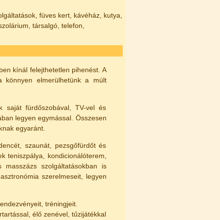
zolgáltatások, füves kert, kávéház, kutya,
olárium, társalgó, telefon,
n kínál felejthetetlen pihenést. A
va könnyen elmerülhetünk a múlt
k saját fürdőszobával, TV-vel és
niában legyen egymással. Összesen
knak egyaránt.
edencét, szaunát, pezsgőfürdőt és
nek teniszpálya, kondicionálóterem,
s masszázs szolgáltatásokban is
gasztronómia szerelmeseit, legyen
ndezvényeit, tréningjeit.
artással, élő zenével, tűzijátékkal