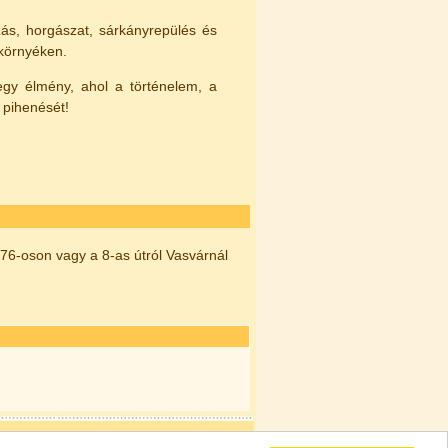
zás, horgászat, sárkányrepülés és
 környéken.
y élmény, ahol a történelem, a
 pihenését!
 76-oson vagy a 8-as útról Vasvárnál