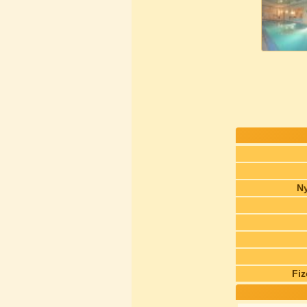
Ny
Fiz