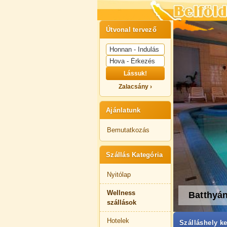
Útvonal tervező
Lássuk!
Zalacsány ›
Ajánlatunk
Bemutatkozás
Szállás Kategória
Nyitólap
Wellness
Batthyán
szállások
Hotelek
Szálláshely ke