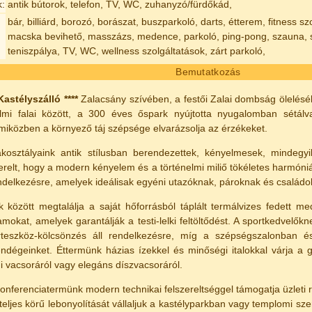
k:
antik bútorok, telefon, TV, WC, zuhanyzó/fürdőkád,
bár, billiárd, borozó, borászat, buszparkoló, darts, étterem, fitness s
macska bevihető, masszázs, medence, parkoló, ping-pong, szauna, sz
teniszpálya, TV, WC, wellness szolgáltatások, zárt parkoló,
Bemutatkozás
astélyszálló ****
Zalacsány szívében, a festői Zalai dombság ölelésébe
elmi falai között, a 300 éves őspark nyújtotta nyugalomban sétál
miközben a környező táj szépsége elvarázsolja az érzékeket.
kosztályaink antik stílusban berendezettek, kényelmesek, mindegyi
szerelt, hogy a modern kényelem és a történelmi miliő tökéletes harmó
endelkezésre, amelyek ideálisak egyéni utazóknak, pároknak és családo
nk között megtalálja a saját hőforrásból táplált termálvizes fedett m
mokat, amelyek garantálják a testi-lelki feltöltődést. A sportkedvelők
orteszköz-kölcsönzés áll rendelkezésre, míg a szépségszalonban é
endégeinket. Éttermünk házias ízekkel és minőségi italokkal várja a 
i vacsoráról vagy elegáns díszvacsoráról.
onferenciatermünk modern technikai felszereltséggel támogatja üzleti re
eljes körű lebonyolítását vállaljuk a kastélyparkban vagy templomi szert