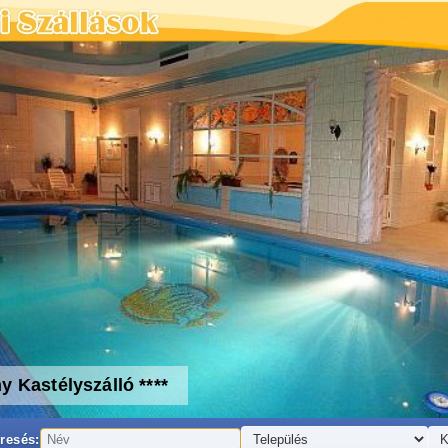
y Kastélyszálló ****
resés: