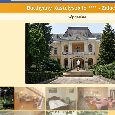
Batthyány Kastélyszálló **** - Zala
Képgaléria