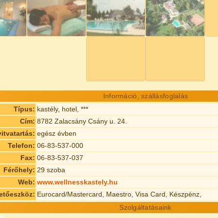
Információ, szállásfoglalás
Típus:
kastély, hotel, ***
Cím:
8782 Zalacsány Csány u. 24.
itvatartás:
egész évben
Telefon:
06-83-537-000
Fax:
06-83-537-037
Férőhely:
29 szoba
Web:
www.wellnesskastely.hu
etőeszköz:
Eurocard/Mastercard, Maestro, Visa Card, Készpénz,
Szolgáltatásaink