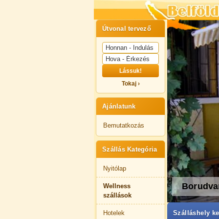
Útvonal tervező
Lássuk!
Tokaj ›
Ajánlatunk
Bemutatkozás
Szállás Kategória
Nyitólap
Borudva
Wellness
szállások
Szálláshely ke
Hotelek