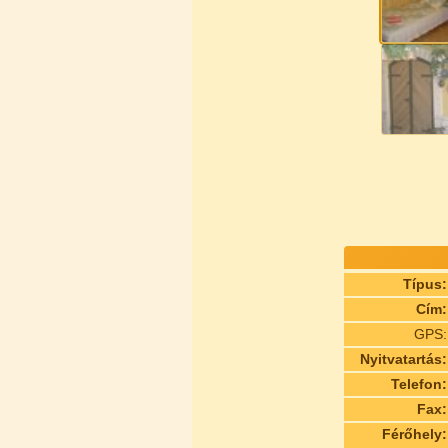
Típus:
Cím:
GPS:
Nyitvatartás:
Telefon:
Fax:
Férőhely: