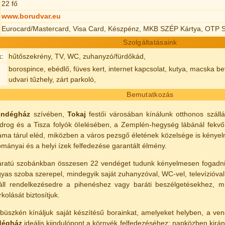
22 fő
www.borudvar.eu
Eurocard/Mastercard, Visa Card, Készpénz, MKB SZÉP Kártya, OTP 
Szolgáltatásaink
k:
hűtőszekrény, TV, WC, zuhanyzó/fürdőkád,
borospince, ebédlő, füves kert, internet kapcsolat, kutya, macska bev
udvari tűzhely, zárt parkoló,
Bemutatkozás
endégház
szívében,
Tokaj
festői városában kínálunk otthonos szállá
Bodrog és a Tisza folyók ölelésében, a Zemplén-hegység lábánál fekv
áma tárul eléd, miközben a város pezsgő életének közelsége is kénye
mányai és a helyi ízek felfedezése garantált élmény.
áratú szobánkban összesen 22 vendéget tudunk kényelmesen fogadni
as szoba szerepel, mindegyik saját zuhanyzóval, WC-vel, televízióval 
 áll rendelkezésedre a pihenéshez vagy baráti beszélgetésekhez, 
kolását biztosítjuk.
büszkén kínáljuk saját készítésű borainkat, amelyeket helyben, a v
dégház
ideális kiindulópont a környék felfedezéséhez: napközben kirá