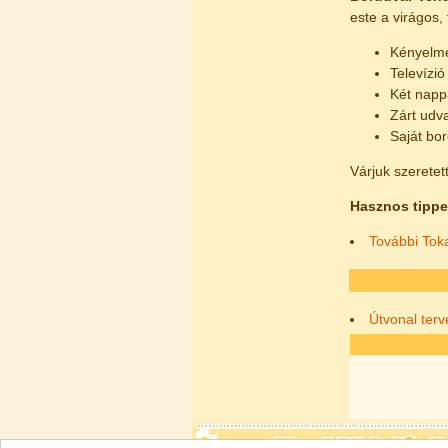
este a virágos,
Kényelme
Televízi
Két napp
Zárt udva
Saját bor
Várjuk szeretet
Hasznos tippe
További Toka
Útvonal ter