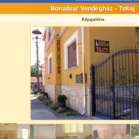
Borudvar Vendégház - Tokaj
Képgaléria