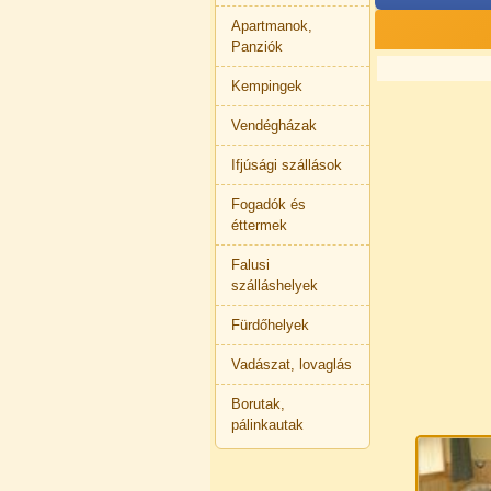
Apartmanok,
Panziók
Kempingek
Vendégházak
Ifjúsági szállások
Fogadók és
éttermek
Falusi
szálláshelyek
Fürdőhelyek
Vadászat, lovaglás
Borutak,
pálinkautak