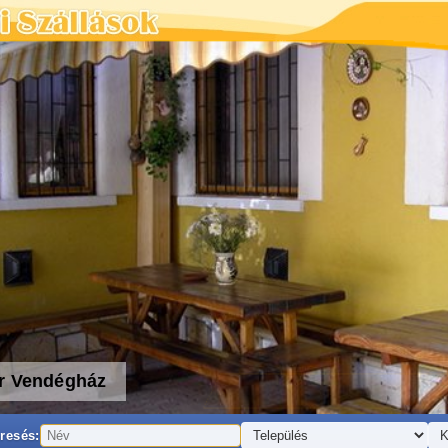
r Vendégház
resés: