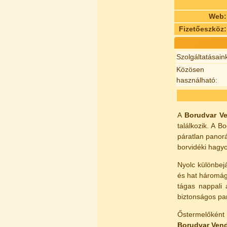
Web:
Fizetőeszköz:
Szolgáltatásain
Közösen
használható:
A
Borudvar V
találkozik. A 
páratlan panor
borvidéki hagyo
Nyolc különbej
és hat háromágy
tágas nappali
biztonságos par
Őstermelőként 
Borudvar Ven