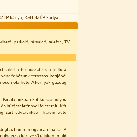
SZÉP kártya, K&H SZÉP kártya,
ihető, parkoló, társalgó, telefon, TV,
st, ahol a természet és a kultúra
ő vendégházunk teraszos kertjéből
lmesen elérhető. A környék gazdag
. Kínálatunkban két kétszemélyes
és hűtőszekrénnyel felszerelt. Két
míg zárt udvarunkban három autó
endégházban is megvásárolhatsz. A
ndulhatsz a környező tájakon, majd