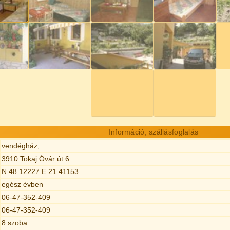
Információ, szállásfoglalás
vendégház,
3910 Tokaj Óvár út 6.
N 48.12227 E 21.41153
egész évben
06-47-352-409
06-47-352-409
8 szoba