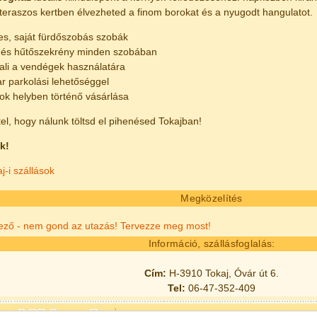
 teraszos kertben élvezheted a finom borokat és a nyugodt hangulatot.
s, saját fürdőszobás szobák
ó és hűtőszekrény minden szobában
ali a vendégek használatára
r parkolási lehetőséggel
ok helyben történő vásárlása
tel, hogy nálunk töltsd el pihenésed Tokajban!
k!
j-i szállások
Megközelítés
vező - nem gond az utazás! Tervezze meg most!
Információ, szállásfoglalás:
Cím:
H-3910 Tokaj, Óvár út 6.
Tel:
06-47-352-409