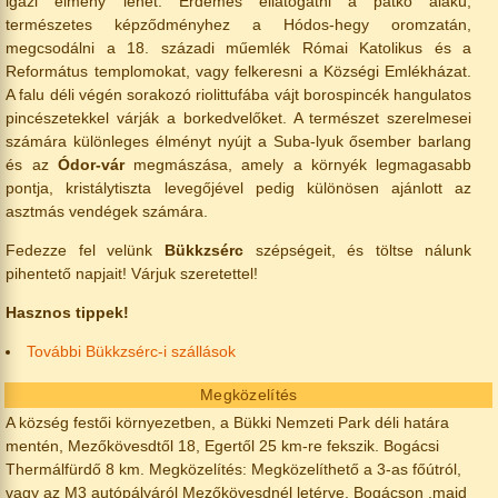
igazi élmény lehet. Érdemes ellátogatni a patkó alakú,
természetes képződményhez a Hódos-hegy oromzatán,
megcsodálni a 18. századi műemlék Római Katolikus és a
Református templomokat, vagy felkeresni a Községi Emlékházat.
A falu déli végén sorakozó riolittufába vájt borospincék hangulatos
pincészetekkel várják a borkedvelőket. A természet szerelmesei
számára különleges élményt nyújt a Suba-lyuk ősember barlang
és az
Ódor-vár
megmászása, amely a környék legmagasabb
pontja, kristálytiszta levegőjével pedig különösen ajánlott az
asztmás vendégek számára.
Fedezze fel velünk
Bükkzsérc
szépségeit, és töltse nálunk
pihentető napjait! Várjuk szeretettel!
Hasznos tippek!
További Bükkzsérc-i szállások
Megközelítés
A község festői környezetben, a Bükki Nemzeti Park déli határa
mentén, Mezőkövesdtől 18, Egertől 25 km-re fekszik. Bogácsi
Thermálfürdő 8 km. Megközelítés: Megközelíthető a 3-as főútról,
vagy az M3 autópályáról Mezőkövesdnél letérve, Bogácson ,majd