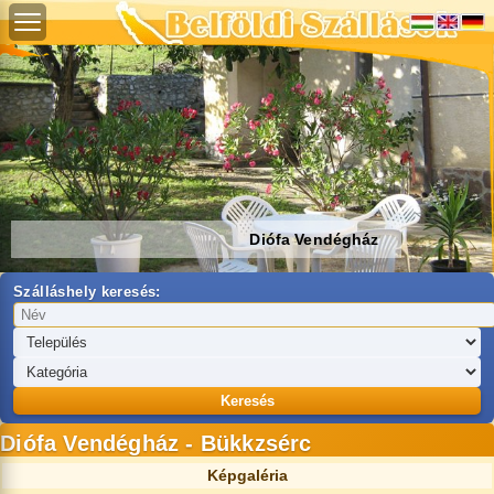
Diófa Vendégház
Szálláshely keresés:
Keresés
Diófa Vendégház - Bükkzsérc
Képgaléria