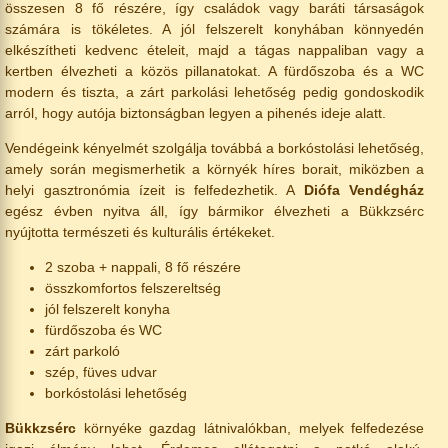
összesen 8 fő részére, így családok vagy baráti társaságok
számára is tökéletes. A jól felszerelt konyhában könnyedén
elkészítheti kedvenc ételeit, majd a tágas nappaliban vagy a
kertben élvezheti a közös pillanatokat. A fürdőszoba és a WC
modern és tiszta, a zárt parkolási lehetőség pedig gondoskodik
arról, hogy autója biztonságban legyen a pihenés ideje alatt.
Vendégeink kényelmét szolgálja továbbá a borkóstolási lehetőség,
amely során megismerhetik a környék híres borait, miközben a
helyi gasztronómia ízeit is felfedezhetik. A
Diófa Vendégház
egész évben nyitva áll, így bármikor élvezheti a Bükkzsérc
nyújtotta természeti és kulturális értékeket.
2 szoba + nappali, 8 fő részére
összkomfortos felszereltség
jól felszerelt konyha
fürdőszoba és WC
zárt parkoló
szép, füves udvar
borkóstolási lehetőség
Bükkzsérc
környéke gazdag látnivalókban, melyek felfedezése