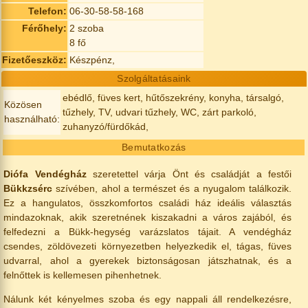
Telefon:
06-30-58-58-168
Férőhely:
2 szoba
8 fő
Fizetőeszköz:
Készpénz,
Szolgáltatásaink
ebédlő, füves kert, hűtőszekrény, konyha, társalgó,
Közösen
tűzhely, TV, udvari tűzhely, WC, zárt parkoló,
használható:
zuhanyzó/fürdőkád,
Bemutatkozás
Diófa Vendégház
szeretettel várja Önt és családját a festői
Bükkzsérc
szívében, ahol a természet és a nyugalom találkozik.
Ez a hangulatos, összkomfortos családi ház ideális választás
mindazoknak, akik szeretnének kiszakadni a város zajából, és
felfedezni a Bükk-hegység varázslatos tájait. A vendégház
csendes, zöldövezeti környezetben helyezkedik el, tágas, füves
udvarral, ahol a gyerekek biztonságosan játszhatnak, és a
felnőttek is kellemesen pihenhetnek.
Nálunk két kényelmes szoba és egy nappali áll rendelkezésre,