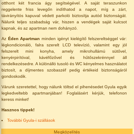
otthont két francia ágy segítségével. A saját teraszunkon
reggelente friss levegőn indíthatod a napot, míg a zárt,
távirányítós kapuval védett parkoló biztosítja autód biztonságát.
Nálunk teljes szabadság vár, hiszen a vendégek saját kulcsot
kapnak, és az apartman nem dohányzó.
Az
Éden Apartman
minden igényt kielégítő felszereltséggel vár:
légkondicionáló, falra szerelt LCD televízió, valamint egy jól
felszerelt mini konyha, amely mikrohullámú sütővel,
kenyérpirítóval, kávéfőzővel és hűtőszekrénnyel áll
rendelkezésedre. A különálló tusoló és WC kényelmes használatot
biztosít, a díjmentes szobaszéf pedig értékeid biztonságáról
gondoskodik.
Várunk szeretettel, hogy nálunk töltsd el pihenésedet Gyula egyik
legkedveltebb apartmanjában! Foglalásért kérjük, telefonon
keress minket!
Hasznos tippek!
További Gyula-i szállások
Megközelítés