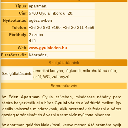
Típus:
apartman,
Cím:
5700 Gyula Tiborc u. 28.
Nyitvatartás:
egész évben
Telefon:
+36-20-993-9160, +36-20-211-4556
Férőhely:
2 szoba
4 fő
Web:
www.gyulaieden.hu
Fizetőeszköz:
Készpénz,
Szolgáltatásaink
amerikai konyha, légkondi, mikrohullámú süto,
Szolgáltatásaink:
széf, WC, zuhanyzó,
Bemutatkozás
Az
Éden Apartman
Gyula szívében, mindössze néhány perc
sétára helyezkedik el a híres
Gyulai vár
és a Várfürdő mellett, így
ideális választás mindazoknak, akik szeretnék felfedezni a város
gazdag történelmét és élvezni a termálvíz nyújtotta pihenést.
Az apartman galériás kialakítású, kényelmesen 4 fő számára nyújt