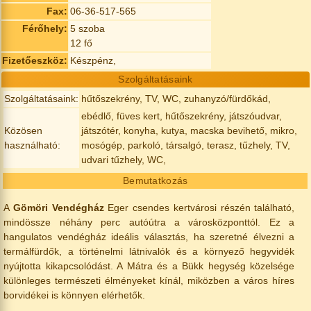
Fax:
06-36-517-565
Férőhely:
5 szoba
12 fő
Fizetőeszköz:
Készpénz,
Szolgáltatásaink
Szolgáltatásaink:
hűtőszekrény, TV, WC, zuhanyzó/fürdőkád,
ebédlő, füves kert, hűtőszekrény, játszóudvar,
Közösen
játszótér, konyha, kutya, macska bevihető, mikro,
használható:
mosógép, parkoló, társalgó, terasz, tűzhely, TV,
udvari tűzhely, WC,
Bemutatkozás
A
Gömöri Vendégház
Eger csendes kertvárosi részén található,
mindössze néhány perc autóútra a városközponttól. Ez a
hangulatos vendégház ideális választás, ha szeretné élvezni a
termálfürdők, a történelmi látnivalók és a környező hegyvidék
nyújtotta kikapcsolódást. A Mátra és a Bükk hegység közelsége
különleges természeti élményeket kínál, miközben a város híres
borvidékei is könnyen elérhetők.