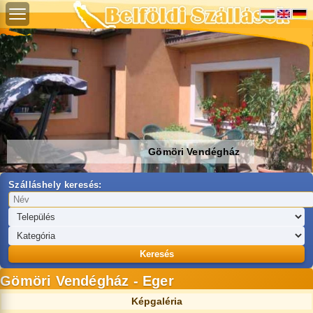
Gömöri Vendégház
Szálláshely keresés:
Keresés
Gömöri Vendégház - Eger
Képgaléria