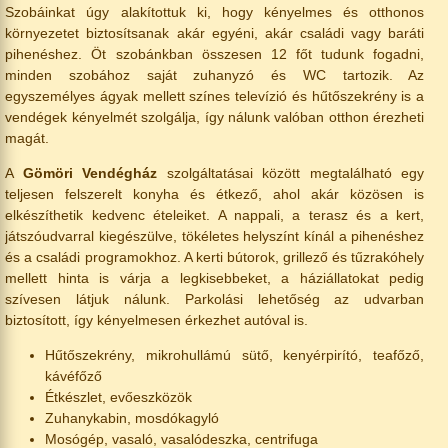
Szobáinkat úgy alakítottuk ki, hogy kényelmes és otthonos
környezetet biztosítsanak akár egyéni, akár családi vagy baráti
pihenéshez. Öt szobánkban összesen 12 főt tudunk fogadni,
minden szobához saját zuhanyzó és WC tartozik. Az
egyszemélyes ágyak mellett színes televízió és hűtőszekrény is a
vendégek kényelmét szolgálja, így nálunk valóban otthon érezheti
magát.
A
Gömöri Vendégház
szolgáltatásai között megtalálható egy
teljesen felszerelt konyha és étkező, ahol akár közösen is
elkészíthetik kedvenc ételeiket. A nappali, a terasz és a kert,
játszóudvarral kiegészülve, tökéletes helyszínt kínál a pihenéshez
és a családi programokhoz. A kerti bútorok, grillező és tűzrakóhely
mellett hinta is várja a legkisebbeket, a háziállatokat pedig
szívesen látjuk nálunk. Parkolási lehetőség az udvarban
biztosított, így kényelmesen érkezhet autóval is.
Hűtőszekrény, mikrohullámú sütő, kenyérpirító, teafőző,
kávéfőző
Étkészlet, evőeszközök
Zuhanykabin, mosdókagyló
Mosógép, vasaló, vasalódeszka, centrifuga