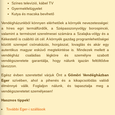
Színes televízió, kábel TV
Gyermekfelügyelet
Kutya és macska bevihető
Vendégházunkból könnyen elérhetőek a környék nevezetességei:
a híres egri termálfürdők, a Szépasszonyvölgy borospincéi,
valamint a természet szerelmesei számára a Szalajka-völgy és a
Kékestető is csábító úti cél. A környék gazdag programlehetőségei
között szerepel csónakázás, horgászat, lovaglás és akár egy
autentikus magyar esküvő megtekintése is. Mindezek mellett a
vendégház családias légköre és személyre szabott
vendégszeretete garantálja, hogy nálunk igazán feltöltődve
távozzon.
Egész évben szeretettel várjuk Önt a
Gömöri Vendégházban
Eger
szívében, ahol a pihenés és a kikapcsolódás valódi
élménnyé válik. Foglaljon nálunk, és tapasztalja meg a
vendégszeretetet személyesen!
Hasznos tippek!
További Eger-i szállások