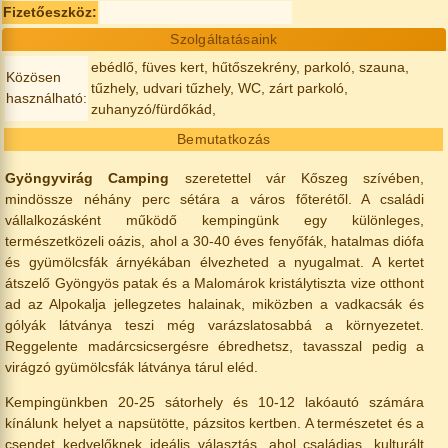
Fizetőeszköz:
Szolgáltatásaink
ebédlő, füves kert, hűtőszekrény, parkoló, szauna,
Közösen
tűzhely, udvari tűzhely, WC, zárt parkoló,
használható:
zuhanyzó/fürdőkád,
Bemutatkozás
Gyöngyvirág Camping
szeretettel vár Kőszeg szívében,
mindössze néhány perc sétára a város főterétől. A családi
vállalkozásként működő kempingünk egy különleges,
természetközeli oázis, ahol a 30-40 éves fenyőfák, hatalmas diófa
és gyümölcsfák árnyékában élvezheted a nyugalmat. A kertet
átszelő Gyöngyös patak és a Malomárok kristálytiszta vize otthont
ad az Alpokalja jellegzetes halainak, miközben a vadkacsák és
gólyák látványa teszi még varázslatosabbá a környezetet.
Reggelente madárcsicsergésre ébredhetsz, tavasszal pedig a
virágzó gyümölcsfák látványa tárul eléd.
Kempingünkben 20-25 sátorhely és 10-12 lakóautó számára
kínálunk helyet a napsütötte, pázsitos kertben. A természetet és a
csendet kedvelőknek ideális választás, ahol családias, kulturált