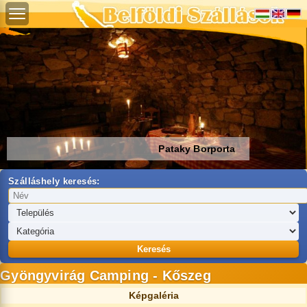
Pataky Borporta
Szálláshely keresés:
Keresés
Gyöngyvirág Camping - Kőszeg
Képgaléria