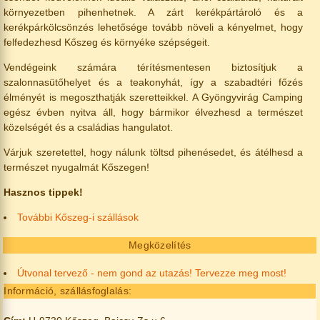
környezetben pihenhetnek. A zárt kerékpártároló és a
kerékpárkölcsönzés lehetősége tovább növeli a kényelmet, hogy
felfedezhesd Kőszeg és környéke szépségeit.
Vendégeink számára térítésmentesen biztosítjuk a
szalonnasütőhelyet és a teakonyhát, így a szabadtéri főzés
élményét is megoszthatják szeretteikkel. A Gyöngyvirág Camping
egész évben nyitva áll, hogy bármikor élvezhesd a természet
közelségét és a családias hangulatot.
Várjuk szeretettel, hogy nálunk töltsd pihenésedet, és átélhesd a
természet nyugalmát Kőszegen!
Hasznos tippek!
További Kőszeg-i szállások
Megközelítés
Útvonal tervező - nem gond az utazás! Tervezze meg most!
Információ, szállásfoglalás: