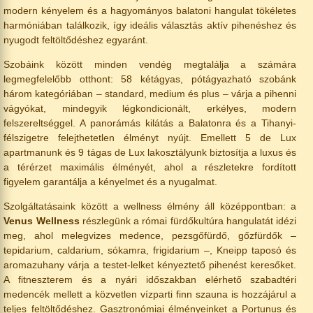
modern kényelem és a hagyományos balatoni hangulat tökéletes
harmóniában találkozik, így ideális választás aktív pihenéshez és
nyugodt feltöltődéshez egyaránt.
Szobáink között minden vendég megtalálja a számára
legmegfelelőbb otthont: 58 kétágyas, pótágyazható szobánk
három kategóriában – standard, medium és plus – várja a pihenni
vágyókat, mindegyik légkondicionált, erkélyes, modern
felszereltséggel. A panorámás kilátás a Balatonra és a Tihanyi-
félszigetre felejthetetlen élményt nyújt. Emellett 5 de Lux
apartmanunk és 9 tágas de Lux lakosztályunk biztosítja a luxus és
a térérzet maximális élményét, ahol a részletekre fordított
figyelem garantálja a kényelmet és a nyugalmat.
Szolgáltatásaink között a wellness élmény áll középpontban: a
Venus Wellness
részlegünk a római fürdőkultúra hangulatát idézi
meg, ahol melegvizes medence, pezsgőfürdő, gőzfürdők –
tepidarium, caldarium, sókamra, frigidarium –, Kneipp taposó és
aromazuhany várja a testet-lelket kényeztető pihenést keresőket.
A fitneszterem és a nyári időszakban elérhető szabadtéri
medencék mellett a közvetlen vízparti finn szauna is hozzájárul a
teljes feltöltődéshez. Gasztronómiai élményeinket a Portunus és