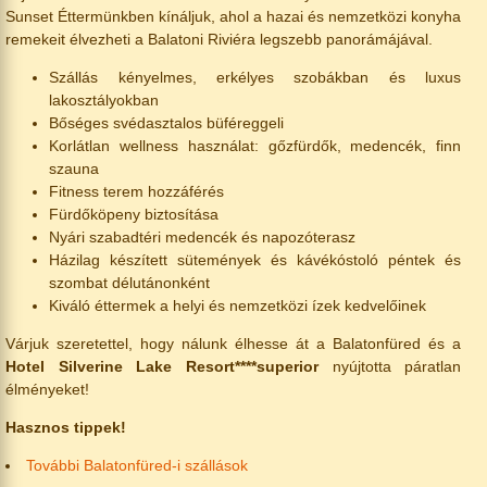
Sunset Éttermünkben kínáljuk, ahol a hazai és nemzetközi konyha
remekeit élvezheti a Balatoni Riviéra legszebb panorámájával.
Szállás kényelmes, erkélyes szobákban és luxus
lakosztályokban
Bőséges svédasztalos büféreggeli
Korlátlan wellness használat: gőzfürdők, medencék, finn
szauna
Fitness terem hozzáférés
Fürdőköpeny biztosítása
Nyári szabadtéri medencék és napozóterasz
Házilag készített sütemények és kávékóstoló péntek és
szombat délutánonként
Kiváló éttermek a helyi és nemzetközi ízek kedvelőinek
Várjuk szeretettel, hogy nálunk élhesse át a Balatonfüred és a
Hotel Silverine Lake Resort****superior
nyújtotta páratlan
élményeket!
Hasznos tippek!
További Balatonfüred-i szállások