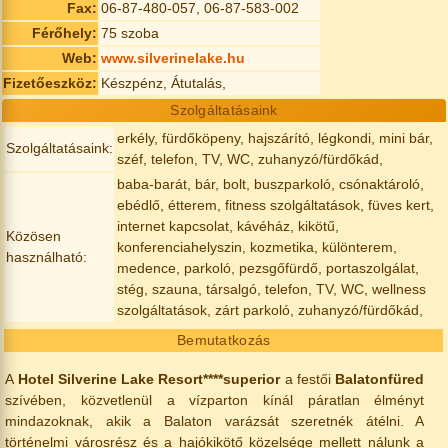
Fax:
06-87-480-057, 06-87-583-002
Férőhely:
75 szoba
Web:
www.silverinelake.hu
Fizetőeszköz:
Készpénz, Átutalás,
Szolgáltatásaink
erkély, fürdőköpeny, hajszárító, légkondi, mini bár,
Szolgáltatásaink:
széf, telefon, TV, WC, zuhanyzó/fürdőkád,
baba-barát, bár, bolt, buszparkoló, csónaktároló,
ebédlő, étterem, fitness szolgáltatások, füves kert,
internet kapcsolat, kávéház, kikötű,
Közösen
konferenciahelyszin, kozmetika, különterem,
használható:
medence, parkoló, pezsgőfürdő, portaszolgálat,
stég, szauna, társalgó, telefon, TV, WC, wellness
szolgáltatások, zárt parkoló, zuhanyzó/fürdőkád,
Bemutatkozás
A
Hotel Silverine Lake Resort****superior
a festői
Balatonfüred
szívében, közvetlenül a vízparton kínál páratlan élményt
mindazoknak, akik a Balaton varázsát szeretnék átélni. A
történelmi városrész és a hajókikötő közelsége mellett nálunk a