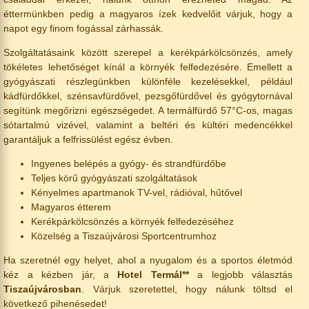
éttermünkben pedig a magyaros ízek kedvelőit várjuk, hogy a
napot egy finom fogással zárhassák.
Szolgáltatásaink között szerepel a kerékpárkölcsönzés, amely
tökéletes lehetőséget kínál a környék felfedezésére. Emellett a
gyógyászati részlegünkben különféle kezelésekkel, például
kádfürdőkkel, szénsavfürdővel, pezsgőfürdővel és gyógytornával
segítünk megőrizni egészségedet. A termálfürdő 57°C-os, magas
sótartalmú vizével, valamint a beltéri és kültéri medencékkel
garantáljuk a felfrissülést egész évben.
Ingyenes belépés a gyógy- és strandfürdőbe
Teljes körű gyógyászati szolgáltatások
Kényelmes apartmanok TV-vel, rádióval, hűtővel
Magyaros étterem
Kerékpárkölcsönzés a környék felfedezéséhez
Közelség a Tiszaújvárosi Sportcentrumhoz
Ha szeretnél egy helyet, ahol a nyugalom és a sportos életmód
kéz a kézben jár, a
Hotel Termál**
a legjobb választás
Tiszaújvárosban
. Várjuk szeretettel, hogy nálunk töltsd el
következő pihenésedet!