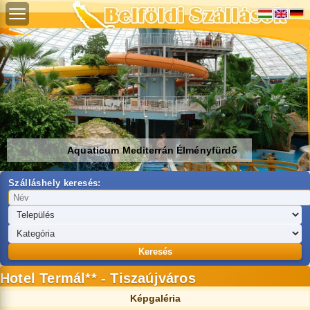
Aquaticum Mediterrán Élményfürdő
Szálláshely keresés:
Keresés
Hotel Termál** - Tiszaújváros
Képgaléria