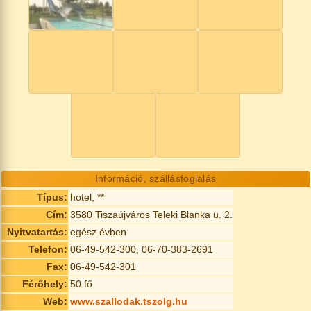
Információ, szállásfoglalás
Típus:
hotel, **
Cím:
3580 Tiszaújváros Teleki Blanka u. 2.
Nyitvatartás:
egész évben
Telefon:
06-49-542-300, 06-70-383-2691
Fax:
06-49-542-301
Férőhely:
50 fő
Web:
www.szallodak.tszolg.hu