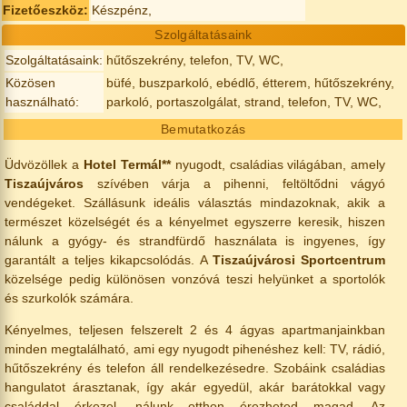
Fizetőeszköz:
Készpénz,
Szolgáltatásaink
Szolgáltatásaink:
hűtőszekrény, telefon, TV, WC,
Közösen
büfé, buszparkoló, ebédlő, étterem, hűtőszekrény,
használható:
parkoló, portaszolgálat, strand, telefon, TV, WC,
Bemutatkozás
Üdvözöllek a
Hotel Termál**
nyugodt, családias világában, amely
Tiszaújváros
szívében várja a pihenni, feltöltődni vágyó
vendégeket. Szállásunk ideális választás mindazoknak, akik a
természet közelségét és a kényelmet egyszerre keresik, hiszen
nálunk a gyógy- és strandfürdő használata is ingyenes, így
garantált a teljes kikapcsolódás. A
Tiszaújvárosi Sportcentrum
közelsége pedig különösen vonzóvá teszi helyünket a sportolók
és szurkolók számára.
Kényelmes, teljesen felszerelt 2 és 4 ágyas apartmanjainkban
minden megtalálható, ami egy nyugodt pihenéshez kell: TV, rádió,
hűtőszekrény és telefon áll rendelkezésedre. Szobáink családias
hangulatot árasztanak, így akár egyedül, akár barátokkal vagy
családdal érkezel, nálunk otthon érezheted magad. Az