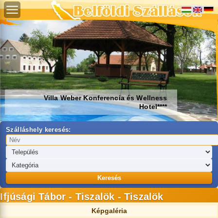
Villa Weber Konferencia és Wellness
Hotel****
Szálláshely keresés:
Keresés
Ifjúsági Tábor - Tiszalök - Tiszalök
Képgaléria