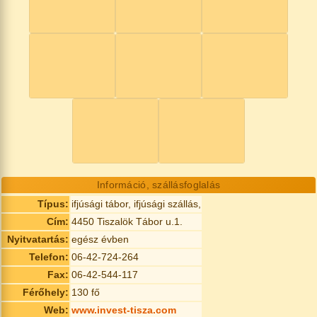
Információ, szállásfoglalás
Típus:
ifjúsági tábor, ifjúsági szállás,
Cím:
4450 Tiszalök Tábor u.1.
Nyitvatartás:
egész évben
Telefon:
06-42-724-264
Fax:
06-42-544-117
Férőhely:
130 fő
Web:
www.invest-tisza.com