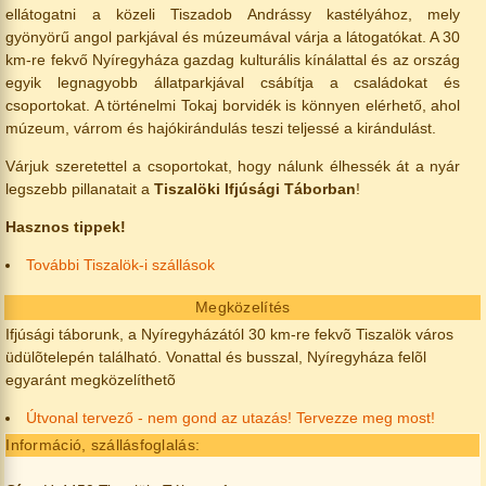
ellátogatni a közeli Tiszadob Andrássy kastélyához, mely
gyönyörű angol parkjával és múzeumával várja a látogatókat. A 30
km-re fekvő Nyíregyháza gazdag kulturális kínálattal és az ország
egyik legnagyobb állatparkjával csábítja a családokat és
csoportokat. A történelmi Tokaj borvidék is könnyen elérhető, ahol
múzeum, várrom és hajókirándulás teszi teljessé a kirándulást.
Várjuk szeretettel a csoportokat, hogy nálunk élhessék át a nyár
legszebb pillanatait a
Tiszalöki Ifjúsági Táborban
!
Hasznos tippek!
További Tiszalök-i szállások
Megközelítés
Ifjúsági táborunk, a Nyíregyházától 30 km-re fekvõ Tiszalök város
üdülõtelepén található. Vonattal és busszal, Nyíregyháza felõl
egyaránt megközelíthetõ
Útvonal tervező - nem gond az utazás! Tervezze meg most!
Információ, szállásfoglalás: