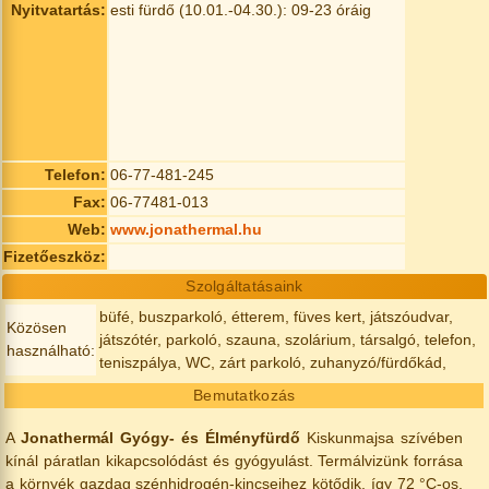
Nyitvatartás:
esti fürdő (10.01.-04.30.): 09-23 óráig
Telefon:
06-77-481-245
Fax:
06-77481-013
Web:
www.jonathermal.hu
Fizetőeszköz:
Szolgáltatásaink
büfé, buszparkoló, étterem, füves kert, játszóudvar,
Közösen
játszótér, parkoló, szauna, szolárium, társalgó, telefon,
használható:
teniszpálya, WC, zárt parkoló, zuhanyzó/fürdőkád,
Bemutatkozás
A
Jonathermál Gyógy- és Élményfürdő
Kiskunmajsa szívében
kínál páratlan kikapcsolódást és gyógyulást. Termálvizünk forrása
a környék gazdag szénhidrogén-kincseihez kötődik, így 72 °C-os,