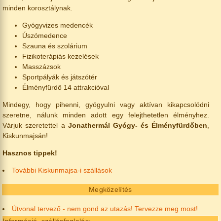
minden korosztálynak.
Gyógyvizes medencék
Úszómedence
Szauna és szolárium
Fizikoterápiás kezelések
Masszázsok
Sportpályák és játszótér
Élményfürdő 14 attrakcióval
Mindegy, hogy pihenni, gyógyulni vagy aktívan kikapcsolódni
szeretne, nálunk minden adott egy felejthetetlen élményhez.
Várjuk szeretettel a
Jonathermál Gyógy- és Élményfürdőben
,
Kiskunmajsán!
Hasznos tippek!
További Kiskunmajsa-i szállások
Megközelítés
Útvonal tervező - nem gond az utazás! Tervezze meg most!
Információ, szállásfoglalás: