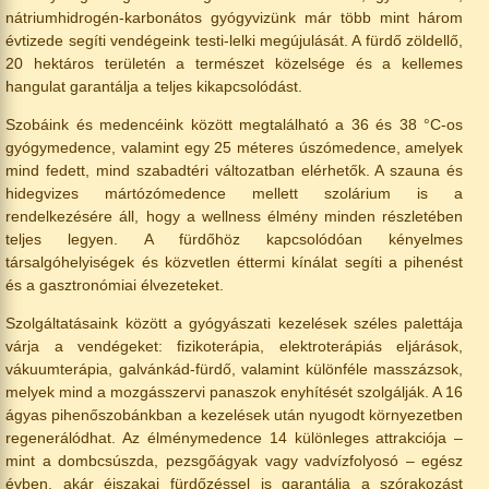
nátriumhidrogén-karbonátos gyógyvizünk már több mint három
évtizede segíti vendégeink testi-lelki megújulását. A fürdő zöldellő,
20 hektáros területén a természet közelsége és a kellemes
hangulat garantálja a teljes kikapcsolódást.
Szobáink és medencéink között megtalálható a 36 és 38 °C-os
gyógymedence, valamint egy 25 méteres úszómedence, amelyek
mind fedett, mind szabadtéri változatban elérhetők. A szauna és
hidegvizes mártózómedence mellett szolárium is a
rendelkezésére áll, hogy a wellness élmény minden részletében
teljes legyen. A fürdőhöz kapcsolódóan kényelmes
társalgóhelyiségek és közvetlen éttermi kínálat segíti a pihenést
és a gasztronómiai élvezeteket.
Szolgáltatásaink között a gyógyászati kezelések széles palettája
várja a vendégeket: fizikoterápia, elektroterápiás eljárások,
vákuumterápia, galvánkád-fürdő, valamint különféle masszázsok,
melyek mind a mozgásszervi panaszok enyhítését szolgálják. A 16
ágyas pihenőszobánkban a kezelések után nyugodt környezetben
regenerálódhat. Az élménymedence 14 különleges attrakciója –
mint a dombcsúszda, pezsgőágyak vagy vadvízfolyosó – egész
évben, akár éjszakai fürdőzéssel is garantálja a szórakozást