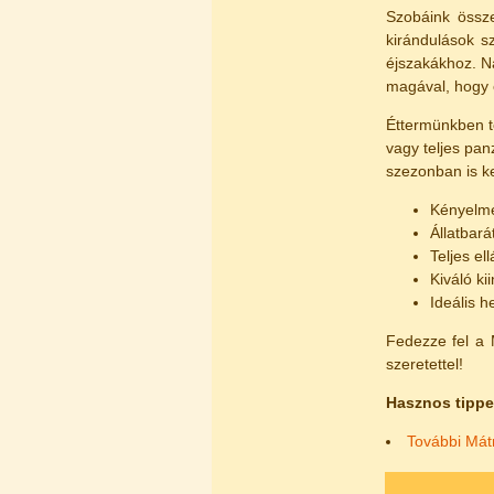
Szobáink össze
kirándulások s
éjszakákhoz. Ná
magával, hogy 
Éttermünkben te
vagy teljes pan
szezonban is ke
Kényelme
Állatbará
Teljes el
Kiváló ki
Ideális h
Fedezze fel a 
szeretettel!
Hasznos tippe
További Mátr