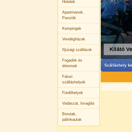
Hotelek
Apartmanok,
Panziók
Kempingek
Vendégházak
Kilátó V
Ifjúsági szállások
Fogadók és
Szálláshely ke
éttermek
Falusi
szálláshelyek
Fürdőhelyek
Vadászat, lovaglás
Borutak,
pálinkautak