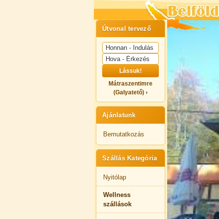
Útvonal tervező
Lássuk!
Mátraszentimre
(Galyatető) ›
Ajánlatunk
Bemutatkozás
Szállás Kategória
Nyitólap
Wellness
szállások