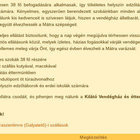
sen 38 fő befogadására alkalmasak, így tökéletes helyszín edzőtáb
zámára. Kényelmes, egyszerűen berendezett szobáinkban minden ala
lunk kis kedvenceit is szívesen látjuk, hiszen a vendégház állatbarát
együtt élvezhessék a Mátra szépségeit.
ljes ellátást biztosítunk, hogy a nap végén megújulva térhessen vissza
ziós ellátásunk közül, melyek ízletes, házias fogásokkal várják vendég
llemes meleg várja Önt, így egész évben élvezheti a Mátra varázsát.
s szobák 38 fő részére
t szállás kutyával, macskával
látás éttermünkben
indulópont öt túraútvonalhoz
elyszín edzőtáborok és erdei iskolák számára
Mátra csodáit, és pihenjen meg nálunk a
Kilátó Vendégház és étt
k!
aszentimre (Galyatető)-i szállások
Megközelítés