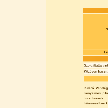
N
Fi
Szolgáltatásain
Közösen haszná
Kilátó Vendég
kényelmes pihe
túraútvonalat
környezetben kí