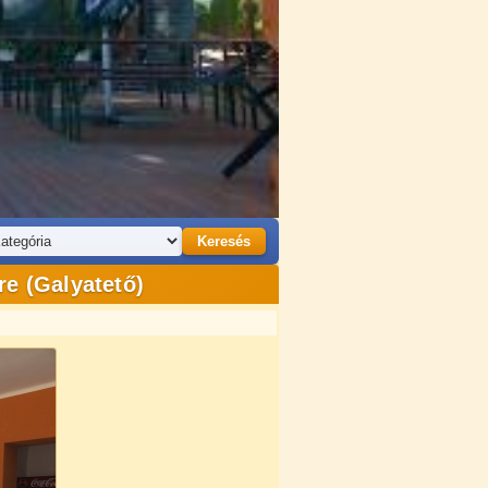
Keresés
re (Galyatető)