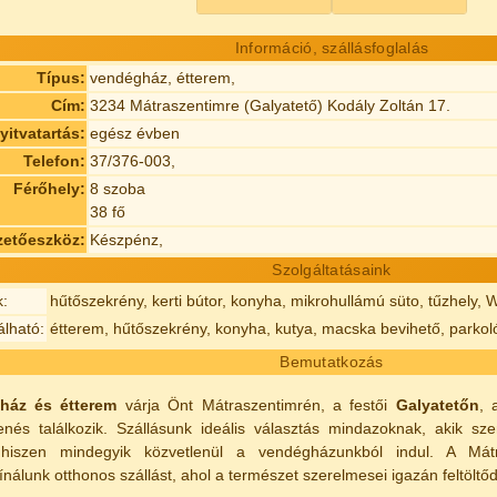
Információ, szállásfoglalás
Típus:
vendégház, étterem,
Cím:
3234 Mátraszentimre (Galyatető) Kodály Zoltán 17.
yitvatartás:
egész évben
Telefon:
37/376-003,
Férőhely:
8 szoba
38 fő
zetőeszköz:
Készpénz,
Szolgáltatásaink
k:
hűtőszekrény, kerti bútor, konyha, mikrohullámú süto, tűzhely, 
lható:
étterem, hűtőszekrény, konyha, kutya, macska bevihető, parkoló,
Bemutatkozás
ház és étterem
várja Önt Mátraszentimrén, a festői
Galyatetőn
, 
nés találkozik. Szállásunk ideális választás mindazoknak, akik sze
, hiszen mindegyik közvetlenül a vendégházunkból indul. A Má
nálunk otthonos szállást, ahol a természet szerelmesei igazán feltöltő