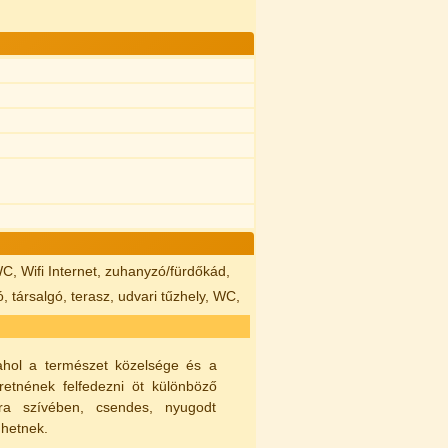
WC, Wifi Internet, zuhanyzó/fürdőkád,
 társalgó, terasz, udvari tűzhely, WC,
ahol a természet közelsége és a
retnének felfedezni öt különböző
tra szívében, csendes, nyugodt
dhetnek.