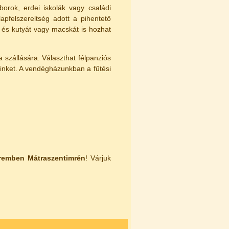
orok, erdei iskolák vagy családi
pfelszereltség adott a pihentető
, és kutyát vagy macskát is hozhat
 szállására. Választhat félpanziós
einket. A vendégházunkban a fűtési
eremben
Mátraszentimrén
! Várjuk