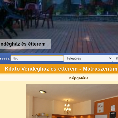
endégház és étterem
resés:
Kilátó Vendégház és étterem - Mátraszentim
Képgaléria