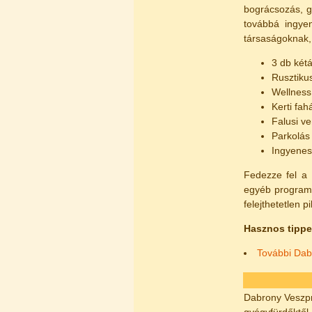
bográcsozás, g
továbbá ingyen
társaságoknak,
3 db két
Rusztiku
Wellness
Kerti fah
Falusi ve
Parkolás
Ingyenes
Fedezze fel a 
egyéb program
felejthetetlen p
Hasznos tippe
További Dabr
Dabrony Veszpré
gyógyfürdőktől 