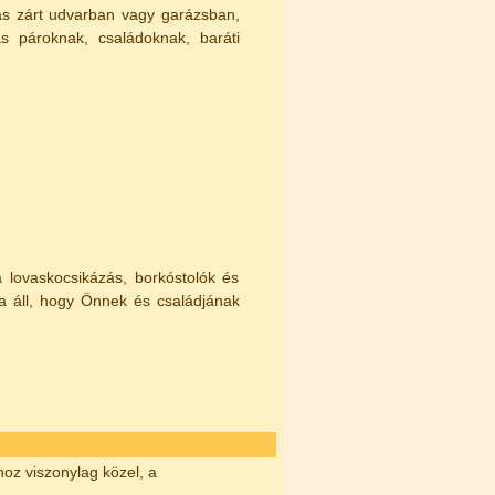
lás zárt udvarban vagy garázsban,
ás pároknak, családoknak, baráti
a lovaskocsikázás, borkóstolók és
 áll, hogy Önnek és családjának
oz viszonylag közel, a