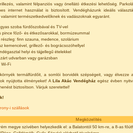
rillezés, valamint félpanziós vagy önellátó étkezési lehetőség. Parko
es internet használat is biztosított. Vendégházunk ideális választ
 valamint természetkedvelőknek és vadászoknak egyaránt.
ágyas szoba fürdőszobával és TV-vel
s pince főző- és étkezősarokkal, bormúzeummal
 részleg: finn szauna, medence, szolárium
áz kemencével, grillező- és bográcsozóhellyel
ndégasztal helyi és tájjellegű ételekkel
 zárt udvarban vagy garázsban
 Wi-Fi
környék termálfürdőit, a somlói borvidék szépségeit, vagy élvezze 
ok nyújtotta élményeket! A
Lila Akác Vendégház
egész évben nyitva
ihenést biztosítson. Várjuk szeretettel!
k!
ony-i szállások
Megközelítés
m megye szívében helyezkedik el: a Balatontól 50 km-re, a 8-as főúth
(Pápa, Celldömölk, Győr, Sárvár) elérhető távolságra.