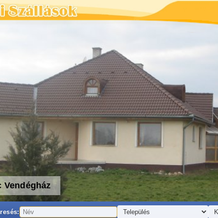
c Vendégház
resés: