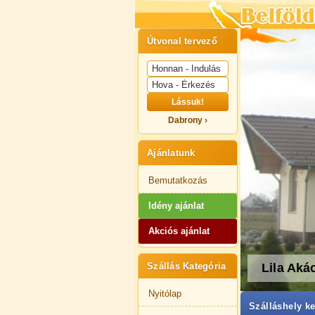
Útvonal tervező
Lássuk!
Dabrony ›
Ajánlatunk
Bemutatkozás
Idény ajánlat
Akciós ajánlat
Lila Aká
Szállás Kategória
Nyitólap
Szálláshely ke