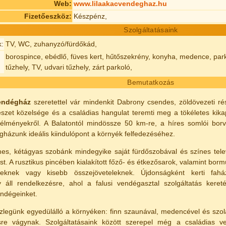
Web:
www.lilaakacvendeghaz.hu
Fizetőeszköz:
Készpénz,
Szolgáltatásaink
k:
TV, WC, zuhanyzó/fürdőkád,
borospince, ebédlő, füves kert, hűtőszekrény, konyha, medence, park
tűzhely, TV, udvari tűzhely, zárt parkoló,
Bemutatkozás
endégház
szeretettel vár mindenkit Dabrony csendes, zöldövezeti 
szet közelsége és a családias hangulat teremti meg a tökéletes kika
élményekről. A Balatontól mindössze 50 km-re, a híres somlói borv
gházunk ideális kiindulópont a környék felfedezéséhez.
s, kétágyas szobánk mindegyike saját fürdőszobával és színes televízi
t. A rusztikus pincében kialakított főző- és étkezősarok, valamint bo
eknek vagy kisebb összejöveteleknek. Újdonságként kerti fahá
 áll rendelkezésre, ahol a falusi vendégasztal szolgáltatás kereté
endégeinket.
zlegünk egyedülálló a környéken: finn szaunával, medencével és szolár
ülésre vágynak. Szolgáltatásaink között szerepel még a családias v