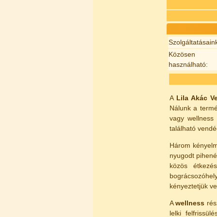
Szolgáltatásain
Közösen
használható:
A
Lila Akác V
Nálunk a termé
vagy wellness 
található vendé
Három kényelme
nyugodt pihenés
közös étkezés
bográcsozóhely
kényeztetjük v
A
wellness
rés
lelki felfriss