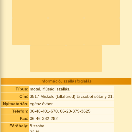
Információ, szállásfoglalás
Típus:
motel, ifjúsági szállás,
Cím:
3517 Miskolc (Lillafüred) Erzsébet sétány 21.
Nyitvatartás:
egész évben
Telefon:
06-46-401-670, 06-20-379-3625
Fax:
06-46-382-282
Férőhely:
8 szoba
22 fő