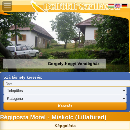
Gergely-hegyi Vendégház
Szálláshely keresés:
Keresés
Régiposta Motel - Miskolc (Lillafüred)
Képgaléria