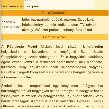
Fizetőeszköz:
Készpénz,
Szolgáltatásaink
büfé, buszparkoló, ebédlő, étterem, füves kert,
Közösen
hűtőszekrény, parkoló, rádió, telefon, TV, udvari
használható:
tűzhely, WC, zárt parkoló, zuhanyzó/fürdőkád,
Bemutatkozás
A
Régiposta Motel
Miskolc festői részén,
Lillafüreden
helyezkedik el, közvetlenül a lenyűgöző Szent István
Cseppkőbarlang szomszédságában. Ez a hegyvidéki üdülőhely
egész évben vonzza a természet szerelmeseit, akik pihenésre,
túrázásra vagy egyszerűen csak kikapcsolódásra vágynak.
Nálunk a nyugodt környezet és a barátságos hangulat garantálja
a kellemes időtöltést.
Szobáink között megtalálható egy kényelmes kétágyas, hat
háromágyas és két négyágyas szoba, amelyek mindegyike közös
zuhanyzóval felszerelt, és pótágyazható, így akár családok vagy
baráti társaságok számára is ideális választás. Egyszerű, mégis
otthonos berendezésünk a természet közelségét tükrözi, hogy