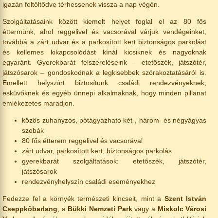
igazán feltöltődve térhessenek vissza a nap végén.
Szolgáltatásaink között kiemelt helyet foglal el az 80 fős
éttermünk, ahol reggelivel és vacsorával várjuk vendégeinket,
továbbá a zárt udvar és a parkosított kert biztonságos parkolást
és kellemes kikapcsolódást kínál kicsiknek és nagyoknak
egyaránt. Gyerekbarát felszereléseink – etetőszék, játszótér,
játszósarok – gondoskodnak a legkisebbek szórakoztatásáról is.
Emellett helyszínt biztosítunk családi rendezvényeknek,
esküvőknek és egyéb ünnepi alkalmaknak, hogy minden pillanat
emlékezetes maradjon.
közös zuhanyzós, pótágyazható két-, három- és négyágyas
szobák
80 fős étterem reggelivel és vacsorával
zárt udvar, parkosított kert, biztonságos parkolás
gyerekbarát szolgáltatások: etetőszék, játszótér,
játszósarok
rendezvényhelyszín családi eseményekhez
Fedezze fel a környék természeti kincseit, mint a
Szent István
Cseppkőbarlang
, a
Bükki Nemzeti Park
vagy a
Miskolc Városi