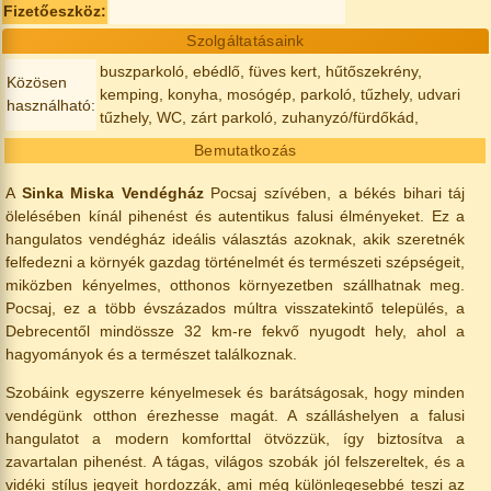
Fizetőeszköz:
Szolgáltatásaink
buszparkoló, ebédlő, füves kert, hűtőszekrény,
Közösen
kemping, konyha, mosógép, parkoló, tűzhely, udvari
használható:
tűzhely, WC, zárt parkoló, zuhanyzó/fürdőkád,
Bemutatkozás
A
Sinka Miska Vendégház
Pocsaj szívében, a békés bihari táj
ölelésében kínál pihenést és autentikus falusi élményeket. Ez a
hangulatos vendégház ideális választás azoknak, akik szeretnék
felfedezni a környék gazdag történelmét és természeti szépségeit,
miközben kényelmes, otthonos környezetben szállhatnak meg.
Pocsaj, ez a több évszázados múltra visszatekintő település, a
Debrecentől mindössze 32 km-re fekvő nyugodt hely, ahol a
hagyományok és a természet találkoznak.
Szobáink egyszerre kényelmesek és barátságosak, hogy minden
vendégünk otthon érezhesse magát. A szálláshelyen a falusi
hangulatot a modern komforttal ötvözzük, így biztosítva a
zavartalan pihenést. A tágas, világos szobák jól felszereltek, és a
vidéki stílus jegyeit hordozzák, ami még különlegesebbé teszi az