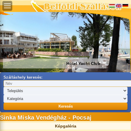
Hotel Yacht Club
Szálláshely keresés:
Keresés
Sinka Miska Vendégház - Pocsaj
Képgaléria