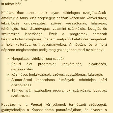
itt töltött időt.
Kínálatunkban szerepelnek olyan különleges szolgáltatások,
amelyek a falusi élet szépségeit hozzák közelebb: kenyérsütés,
lekvárfőzés, csigakészítés, szövés, vesszőfonás, fafaragás,
tehénfejés, házi disznóvágás, valamint szánkózás, lovaglás és
szekerezés lehetősége. Ezek a programok nemcsak
kikapcsolódást nyújtanak, hanem mélyebb betekintést engednek
a helyi kultúrába és hagyományokba. A néptánc és a helyi
népzene megismerése pedig még gazdagabbá teszi az élményt.
Hangulatos, vidéki stílusú szobák
Falusi élet programjai: kenyérsütés, lekvárfőzés,
csigakészítés
Kézműves foglalkozások: szövés, vesszőfonás, fafaragás
Állattartással kapcsolatos élmények: tehénfejés, házi
disznóvágás
Téli és nyári szabadtéri programok: szánkózás, lovaglás,
szekerezés
Fedezze fel a
Pocsaj
környékének természeti szépségeit,
gyönyörködjön a Kopasz-domb panorámájában, és élvezze a