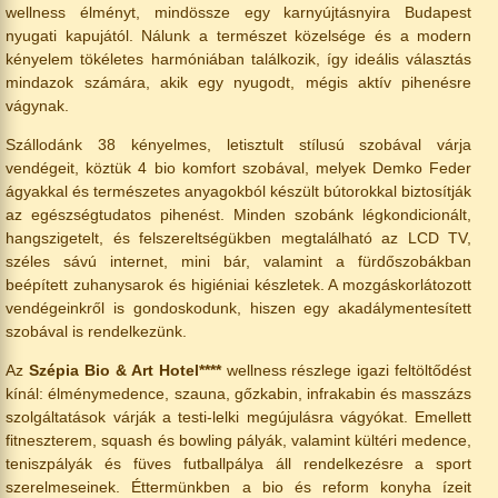
wellness élményt, mindössze egy karnyújtásnyira Budapest
nyugati kapujától. Nálunk a természet közelsége és a modern
kényelem tökéletes harmóniában találkozik, így ideális választás
mindazok számára, akik egy nyugodt, mégis aktív pihenésre
vágynak.
Szállodánk 38 kényelmes, letisztult stílusú szobával várja
vendégeit, köztük 4 bio komfort szobával, melyek Demko Feder
ágyakkal és természetes anyagokból készült bútorokkal biztosítják
az egészségtudatos pihenést. Minden szobánk légkondicionált,
hangszigetelt, és felszereltségükben megtalálható az LCD TV,
széles sávú internet, mini bár, valamint a fürdőszobákban
beépített zuhanysarok és higiéniai készletek. A mozgáskorlátozott
vendégeinkről is gondoskodunk, hiszen egy akadálymentesített
szobával is rendelkezünk.
Az
Szépia Bio & Art Hotel****
wellness részlege igazi feltöltődést
kínál: élménymedence, szauna, gőzkabin, infrakabin és masszázs
szolgáltatások várják a testi-lelki megújulásra vágyókat. Emellett
fitneszterem, squash és bowling pályák, valamint kültéri medence,
teniszpályák és füves futballpálya áll rendelkezésre a sport
szerelmeseinek. Éttermünkben a bio és reform konyha ízeit