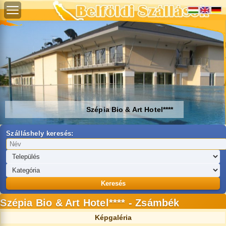
Szépia Bio & Art Hotel****
Szálláshely keresés:
Keresés
Szépia Bio & Art Hotel**** - Zsámbék
Képgaléria