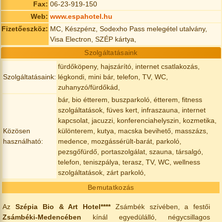
Fax:
06-23-919-150
Web:
www.espahotel.hu
Fizetőeszköz:
MC, Készpénz, Sodexho Pass melegétel utalvány,
Visa Electron, SZÉP kártya,
Szolgáltatásaink
fürdőköpeny, hajszárító, internet csatlakozás,
Szolgáltatásaink:
légkondi, mini bár, telefon, TV, WC,
zuhanyzó/fürdőkád,
bár, bio étterem, buszparkoló, étterem, fitness
szolgáltatások, füves kert, infraszauna, internet
kapcsolat, jacuzzi, konferenciahelyszin, kozmetika,
Közösen
különterem, kutya, macska bevihető, masszázs,
használható:
medence, mozgássérült-barát, parkoló,
pezsgőfürdő, portaszolgálat, szauna, társalgó,
telefon, teniszpálya, terasz, TV, WC, wellness
szolgáltatások, zárt parkoló,
Bemutatkozás
Az
Szépia Bio & Art Hotel****
Zsámbék szívében, a festői
Zsámbéki-Medencében
kínál egyedülálló, négycsillagos