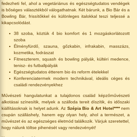
fedezheti fel, ahol a vegetáriánus és egészségtudatos vendégek
is bőséges választékból válogathatnak. Két bárunk, a Bio Bár és a
Bowling Bár, frissítőkkel és különleges italokkal teszi teljessé a
kikapcsolódást.
38 szoba, köztük 4 bio komfort és 1 mozgáskorlátozott
szoba
Élményfürdő, szauna, gőzkabin, infrakabin, masszázs,
kozmetika, fodrászat
Fitneszterem, squash és bowling pályák, kültéri medence,
tenisz- és futballpályák
Egészségtudatos étterem bio és reform ételekkel
Konferenciatermek modern technikával, ideális céges és
családi rendezvényekhez
Művészeti hangulatunkat a tulajdonos család képzőművészeti
alkotásai színesítik, melyek a szálloda tereit díszítik, és időszaki
kiállításoknak is helyet adunk. Az
Szépia Bio & Art Hotel****
nem
csupán szálláshely, hanem egy olyan hely, ahol a természet, a
művészet és az egészséges életmód találkozik. Várjuk szeretettel,
hogy nálunk töltse pihenését vagy rendezvényét!