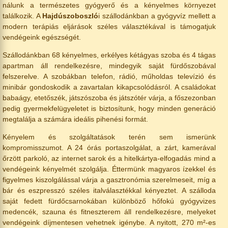
nálunk a természetes gyógyerő és a kényelmes környezet
találkozik. A
Hajdúszoboszló
i szállodánkban a gyógyvíz mellett a
modern terápiás eljárások széles választékával is támogatjuk
vendégeink egészségét.
Szállodánkban 68 kényelmes, erkélyes kétágyas szoba és 4 tágas
apartman áll rendelkezésre, mindegyik saját fürdőszobával
felszerelve. A szobákban telefon, rádió, műholdas televízió és
minibár gondoskodik a zavartalan kikapcsolódásról. A családokat
babaágy, etetőszék, játszószoba és játszótér várja, a főszezonban
pedig gyermekfelügyeletet is biztosítunk, hogy minden generáció
megtalálja a számára ideális pihenési formát.
Kényelem és szolgáltatások terén sem ismerünk
kompromisszumot. A 24 órás portaszolgálat, a zárt, kamerával
őrzött parkoló, az internet sarok és a hitelkártya-elfogadás mind a
vendégeink kényelmét szolgálja. Éttermünk magyaros ízekkel és
figyelmes kiszolgálással várja a gasztronómia szerelmeseit, míg a
bár és eszpresszó széles italválasztékkal kényeztet. A szálloda
saját fedett fürdőcsarnokában különböző hőfokú gyógyvizes
medencék, szauna és fitneszterem áll rendelkezésre, melyeket
vendégeink díjmentesen vehetnek igénybe. A nyitott, 270 m²-es