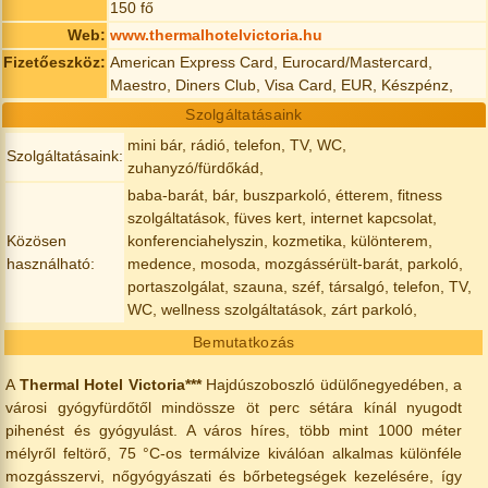
150 fő
Web:
www.thermalhotelvictoria.hu
Fizetőeszköz:
American Express Card, Eurocard/Mastercard,
Maestro, Diners Club, Visa Card, EUR, Készpénz,
Szolgáltatásaink
mini bár, rádió, telefon, TV, WC,
Szolgáltatásaink:
zuhanyzó/fürdőkád,
baba-barát, bár, buszparkoló, étterem, fitness
szolgáltatások, füves kert, internet kapcsolat,
Közösen
konferenciahelyszin, kozmetika, különterem,
használható:
medence, mosoda, mozgássérült-barát, parkoló,
portaszolgálat, szauna, széf, társalgó, telefon, TV,
WC, wellness szolgáltatások, zárt parkoló,
Bemutatkozás
A
Thermal Hotel Victoria***
Hajdúszoboszló üdülőnegyedében, a
városi gyógyfürdőtől mindössze öt perc sétára kínál nyugodt
pihenést és gyógyulást. A város híres, több mint 1000 méter
mélyről feltörő, 75 °C-os termálvize kiválóan alkalmas különféle
mozgásszervi, nőgyógyászati és bőrbetegségek kezelésére, így