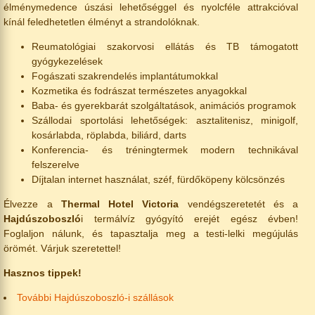
élménymedence úszási lehetőséggel és nyolcféle attrakcióval
kínál feledhetetlen élményt a strandolóknak.
Reumatológiai szakorvosi ellátás és TB támogatott
gyógykezelések
Fogászati szakrendelés implantátumokkal
Kozmetika és fodrászat természetes anyagokkal
Baba- és gyerekbarát szolgáltatások, animációs programok
Szállodai sportolási lehetőségek: asztalitenisz, minigolf,
kosárlabda, röplabda, biliárd, darts
Konferencia- és tréningtermek modern technikával
felszerelve
Díjtalan internet használat, széf, fürdőköpeny kölcsönzés
Élvezze a
Thermal Hotel Victoria
vendégszeretetét és a
Hajdúszoboszló
i termálvíz gyógyító erejét egész évben!
Foglaljon nálunk, és tapasztalja meg a testi-lelki megújulás
örömét. Várjuk szeretettel!
Hasznos tippek!
További Hajdúszoboszló-i szállások