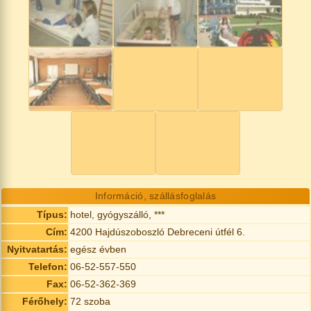
Információ, szállásfoglalás
Típus:
hotel, gyógyszálló, ***
Cím:
4200 Hajdúszoboszló Debreceni útfél 6.
Nyitvatartás:
egész évben
Telefon:
06-52-557-550
Fax:
06-52-362-369
Férőhely:
72 szoba